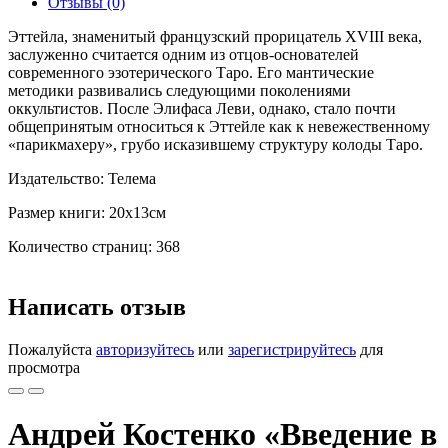
Отзывы (0)
Эттейла, знаменитый французский прорицатель XVIII века,
заслуженно считается одним из отцов-основателей
современного эзотерического Таро. Его мантические
методики развивались следующими поколениями
оккультистов. После Элифаса Леви, однако, стало почти
общепринятым относиться к Эттейле как к невежественному
«парикмахеру», грубо исказившему структуру колоды Таро.
Издательство: Телема
Размер книги: 20х13см
Количество страниц: 368
Написать отзыв
Пожалуйста
авторизуйтесь
или
зарегистрируйтесь
для
просмотра
Андрей Костенко «Введение в