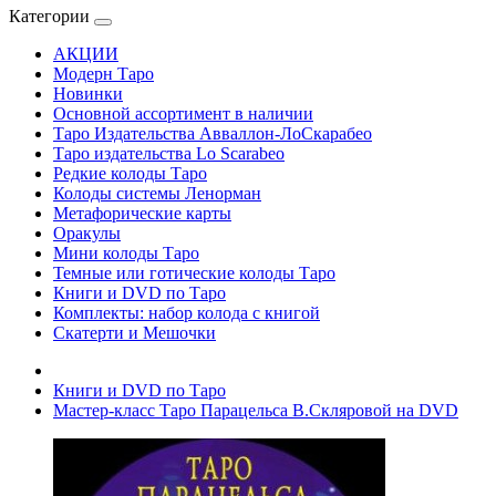
Категории
АКЦИИ
Модерн Таро
Новинки
Основной ассортимент в наличии
Таро Издательства Авваллон-ЛоСкарабео
Таро издательства Lo Scarabeo
Редкие колоды Таро
Колоды системы Ленорман
Метафорические карты
Оракулы
Мини колоды Таро
Темные или готические колоды Таро
Книги и DVD по Таро
Комплекты: набор колода с книгой
Скатерти и Мешочки
Книги и DVD по Таро
Мастер-класс Таро Парацельса В.Скляровой на DVD