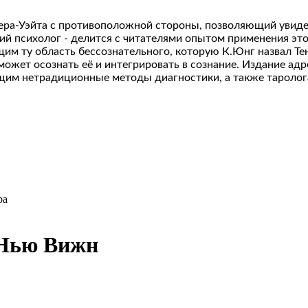
айдера-Уэйта с противоположной стороны, позволяющий увиде
ий психолог - делится с читателями опытом применения это
м ту область бессознательного, которую К.Юнг назвал Тен
оможет осознать её и интегрировать в сознание. Издание а
ющим нетрадиционные методы диагностики, а также тароло
ра
 Нью Вижн